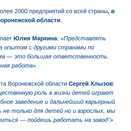
более 2000 предприятий со всей страны
, в
оронежской области
.
упает
Юлия Маркина
: «
Представлять
на опытом с другими странами по
ма — это большая ответственность.
сная работа
»
та Воронежской области
Сергей Хлызов
:
щественную роль в жизни детей играют
бное заведение и дальнейший карьерный
не только для детей но и взрослых, мы
читься — пойдешь работать на завод"
»