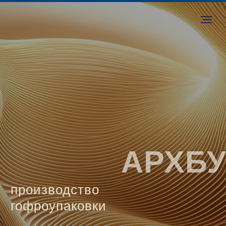
АРХБ
производство
гофроупаковки